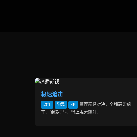
极速追击
警匪巅峰对决，全程高能飙
动作
犯罪
4K
车，硬核打斗，肾上腺素飙升。