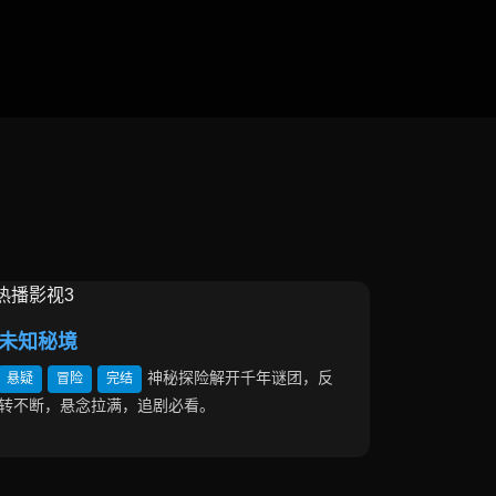
未知秘境
神秘探险解开千年谜团，反
悬疑
冒险
完结
转不断，悬念拉满，追剧必看。